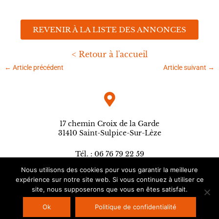
REVENIR À LA LISTE DES ANNONCES
< Retour à l'accueil
←
Article précédent
Article suivant
→
17 chemin Croix de la Garde
31410 Saint-Sulpice-Sur-Lèze
Tél. : 06 76 79 22 59
contact@agencesergepetitprez.fr
Nous utilisons des cookies pour vous garantir la meilleure
expérience sur notre site web. Si vous continuez à utiliser ce
site, nous supposerons que vous en êtes satisfait.
Copyright © 2026
Agence Serge Petitprez
| Site réalisé par
L'ébullition
Ok
Politique de confidentialité
créative