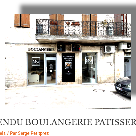
ENDU BOULANGERIE PATISSER
els
/ Par
Serge Petitprez