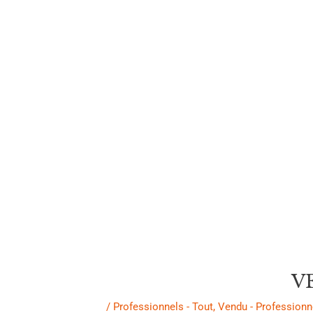
des
articles
V
/
Professionnels - Tout
,
Vendu - Professionn