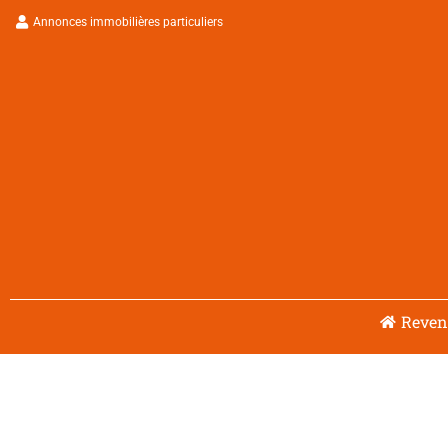
Aller
Annonces immobilières particuliers
au
contenu
Reveni
Navigation