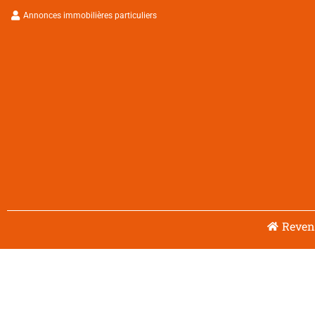
Aller
Annonces immobilières particuliers
au
contenu
Reveni
Navigation