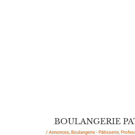
des
articles
BOULANGERIE PATIS
/
Annonces
,
Boulangerie - Pâtisserie
,
Profes