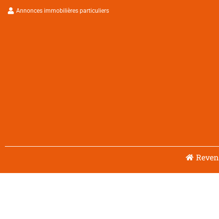
Aller
Annonces immobilières particuliers
au
contenu
Reveni
Navigation