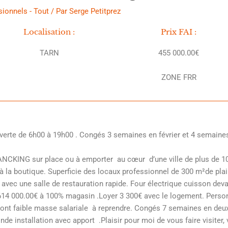
sionnels - Tout
/ Par
Serge Petitprez
Localisation :
Prix FAI :
TARN
455 000.00€
ZONE FRR
e de 6h00 à 19h00 . Congés 3 semaines en février et 4 semaines
KING sur place ou à emporter au cœur d’une ville de plus de 10
à la boutique. Superficie des locaux professionnel de 300 m²de plai
ec une salle de restauration rapide. Four électrique cuisson devant
 614 000.00€ à 100% magasin .Loyer 3 300€ avec le logement. Person
 .Dont faible masse salariale à reprendre. Congés 7 semaines en d
e installation avec apport .Plaisir pour moi de vous faire visiter, 