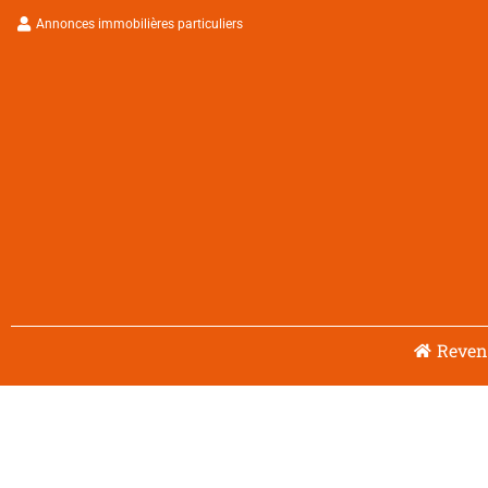
Aller
Annonces immobilières particuliers
au
contenu
Reveni
Navigation