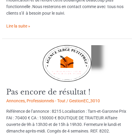
modification et de rendre cette boulangerie beaucoup plus
fonctionnelle .Nous resterons en contact comme avec tous nos
clients s’il à besoin pour le suivi.
Lire la suite »
Pas
encore
de
résultat
!
Pas encore de résultat !
Annonces
,
Professionnels - Tout
/
GestionEC_3010
Référence de l’annonce : 8215 Localisation : Tarn-et-Garonne Prix
FAI : 70400 € CA : 150000 € BOUTIQUE DE TRAITEUR Affaire
ouverte de 9h à 13h30 et de 15h à 19h30. Fermeture le lundi et
dimanche après-midi. Congés de 4 semaines. REF. 8202.