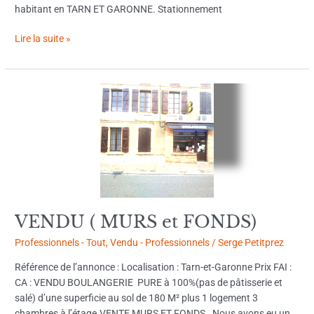
habitant en TARN ET GARONNE. Stationnement
Lire la suite »
VENDU
(
MURS
et
FONDS)
VENDU ( MURS et FONDS)
Professionnels - Tout
,
Vendu - Professionnels
/
Serge Petitprez
Référence de l’annonce : Localisation : Tarn-et-Garonne Prix FAI :
CA : VENDU BOULANGERIE PURE à 100%(pas de pâtisserie et
salé) d’une superficie au sol de 180 M² plus 1 logement 3
chambres à l’étage.VENTE MURS ET FONDS. Nous avons eu un