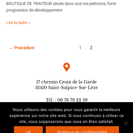
BOUTIQUE DE TRAITEUR située dans une rue piétonne, forte
progression de développement
Lire la suite »
←
Précédent
1
2
17 chemin Croix de la Garde
31410 Saint-Sulpice-Sur-Lèze
Tél. : 06 76 79 22 59
contact@agencesergepetitprez.fr
Nous utilisons des cookies pour vous garantir la meilleure
expérience sur notre site web. Si vous continuez à utiliser ce
site, nous supposerons que vous en êtes satisfait.
Copyright © 2026
Agence Serge Petitprez
| Site réalisé par
L'ébullition
Ok
Politique de confidentialité
créative