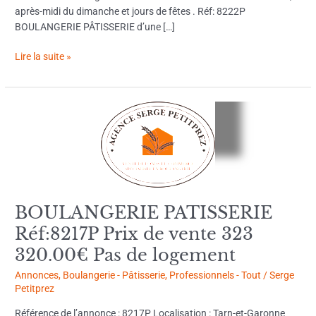
après-midi du dimanche et jours de fêtes . Réf: 8222P
BOULANGERIE PÂTISSERIE d’une […]
Lire la suite »
BOULANGERIE
PATISSERIE
Réf:8217P
Prix
de
vente
323
BOULANGERIE PATISSERIE
320.00€
Réf:8217P Prix de vente 323
Pas
de
320.00€ Pas de logement
logement
Annonces
,
Boulangerie - Pâtisserie
,
Professionnels - Tout
/
Serge
Petitprez
Référence de l’annonce : 8217P Localisation : Tarn-et-Garonne