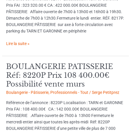
Prix FAI : 323 320.00 € CA : 422 000.00€ BOULANGERIE
PÂTISSERIE Affaire ouverte de 7h00 à 13h00 et 16h00 à 19h30.
Dimanche de 7h00 à 12h30.Fermeture le lundi entier. RÉF. 8217P.
BOULANGERIE PÂTISSERIE sur axe à forte circulation avec
parking du TARN ET GARONNE en périphérie
Lire la suite »
BOULANGERIE PATISSERIE
BOULANGERIE
PATISSERIE
Réf: 8220P Prix 108 400.00€
Réf:
Possibilité vente murs
8220P
Prix
Boulangerie - Pâtisserie
,
Professionnels - Tout
/
Serge Petitprez
108
Référence de l’annonce : 8220P Localisation : TARN et GARONNE
400.00€
Prix FAI : 108 400.00€ CA : 142 000.00€ BOULANGERIE
Possibilité
PÂTISSERIE .Affaire ouverte de 7h00 à 13h00 Fermeture le
vente
mercredi entier ainsi que toutes les après-midi Réf: 8220P
murs
BOULANGERIE PÂTISSERIE d’une petite ville de plus de 7 000