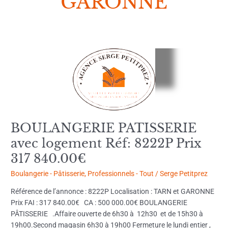
GARONNE
BOULANGERIE
PATISSERIE
avec
logement
Réf:
8222P
Prix
BOULANGERIE PATISSERIE
317
avec logement Réf: 8222P Prix
840.00€
317 840.00€
Boulangerie - Pâtisserie
,
Professionnels - Tout
/
Serge Petitprez
Référence de l’annonce : 8222P Localisation : TARN et GARONNE
Prix FAI : 317 840.00€ CA : 500 000.00€ BOULANGERIE
PÂTISSERIE .Affaire ouverte de 6h30 à 12h30 et de 15h30 à
19h00.Second magasin 6h30 à 19h00 Fermeture le lundi entier ,