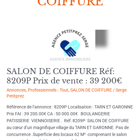
COIFFURE
SALON
DE
COIFFURE
Réf:
8209P
Prix
SALON DE COIFFURE Réf:
de
8209P Prix de vente : 39 200€
vente
:
Annonces
,
Professionnels - Tout
,
SALON DE COIFFURE
/
Serge
39
Petitprez
200€
Référence de l’annonce : 8209P Localisation : TARN ET GARONNE
Prix FAI : 39 200.00€ CA : 50 000.00€ BOULANGERIE
PATISSERIE VIENNOISERIE . Réf: 8209P SALON DE COIFFURE
au cœur d’un magnifique village du TARN ET GARONNE. Pas de
concurrence .Superficie des locaux 62 M² comprenant le salon