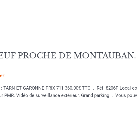
UF PROCHE DE MONTAUBAN. Pri
rez
on : TARN ET GARONNE PRIX 711 360.00€ TTC . Réf: 8206P Local com
eur PMR. Vidéo de surveillance extérieur. Grand parking . Vous pou