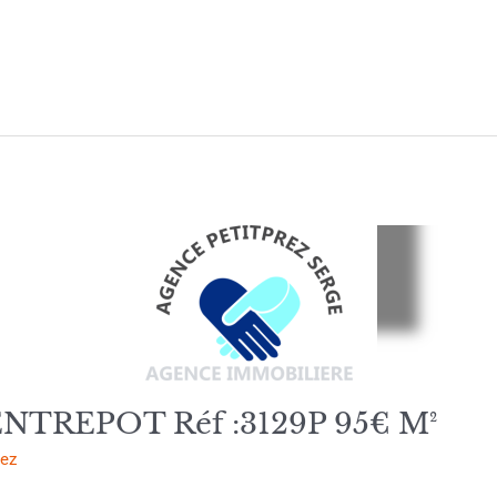
TREPOT Réf :3129P 95€ M²
rez