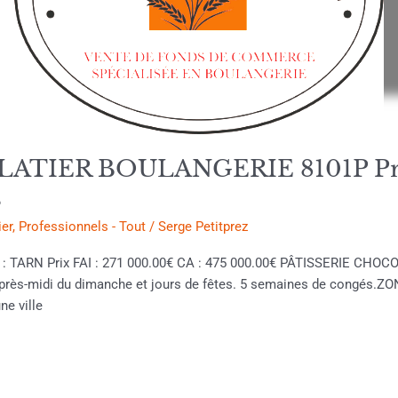
TIER BOULANGERIE 8101P Prix
s
er
,
Professionnels - Tout
/
Serge Petitprez
on : TARN Prix FAI : 271 000.00€ CA : 475 000.00€ PÂTISSERIE CH
,après-midi du dimanche et jours de fêtes. 5 semaines de congés.
e ville