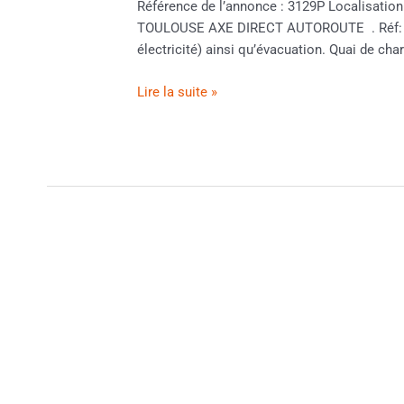
Référence de l’annonce : 3129P Localisat
TOULOUSE AXE DIRECT AUTOROUTE . Réf: 3129
électricité) ainsi qu’évacuation. Quai de 
Lire la suite »
PATISSERIE
CHOCOLATIER
BOULANGERIE
8101P
Prix
:
249