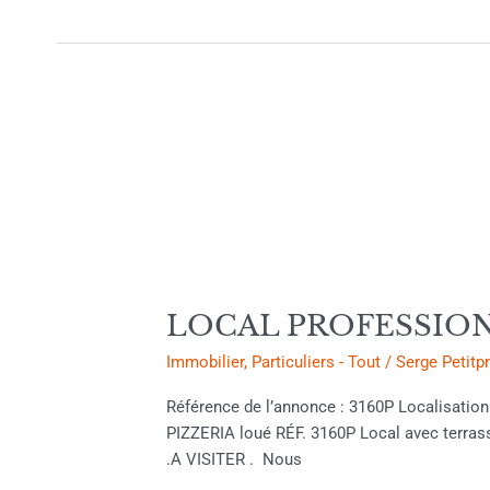
TTC
LOCAL
PROFESSIONNEL
PIZZERIA
249
600.00€
HAC
MURS
LOCAL PROFESSIONN
Immobilier
,
Particuliers - Tout
/
Serge Petitp
Référence de l’annonce : 3160P Localisa
PIZZERIA loué RÉF. 3160P Local avec terras
.A VISITER . Nous