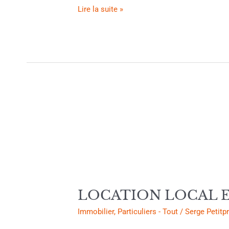
Lire la suite »
LOCATION
LOCAL
ENTREPOT
Réf
:3129P
95€
M²
LOCATION LOCAL EN
Immobilier
,
Particuliers - Tout
/
Serge Petitp