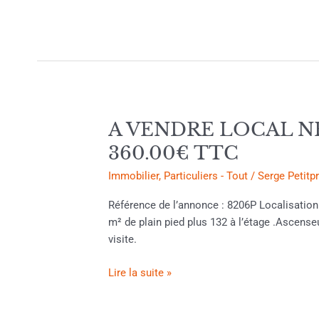
A VENDRE LOCAL NE
A
VENDRE
360.00€ TTC
LOCAL
Immobilier
,
Particuliers - Tout
/
Serge Petitp
NEUF
PROCHE
Référence de l’annonce : 8206P Localisati
DE
m² de plain pied plus 132 à l’étage .Ascens
MONTAUBAN.
visite.
Prix
de
Lire la suite »
vente
711
360.00€