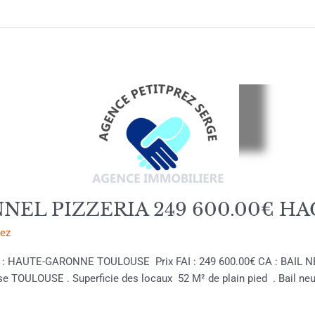
EL PIZZERIA 249 600.00€ H
rez
tion : HAUTE-GARONNE TOULOUSE Prix FAI : 249 600.00€ CA : BAI
se TOULOUSE . Superficie des locaux 52 M² de plain pied . Bail n