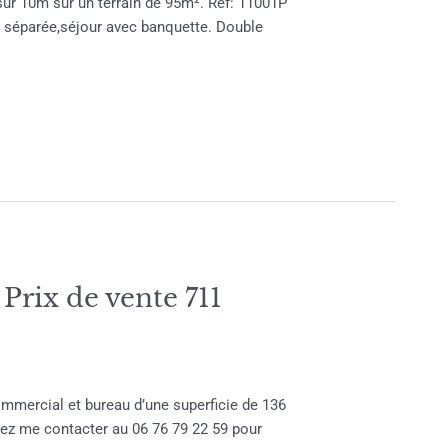
ur 10m sur un terrain de 95m². Réf: 11001P
 séparée,séjour avec banquette. Double
x de vente 711
mercial et bureau d’une superficie de 136
vez me contacter au 06 76 79 22 59 pour