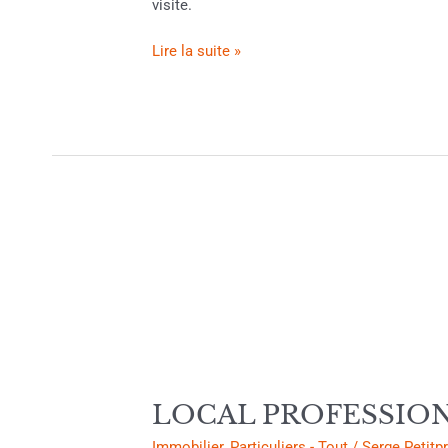
visite.
Prix
de
Lire la suite »
vente
711
360.00€
TTC
LOCAL
PROFESSIONNEL
PIZZERIA
249
600.00€
HAC
MURS
LOCAL PROFESSIONN
Immobilier
,
Particuliers - Tout
/
Serge Petitp