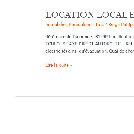
95€
M²
LOCATION LOCAL EN
Immobilier
,
Particuliers - Tout
/
Serge Petitp
Référence de l’annonce : 3129P Localisat
TOULOUSE AXE DIRECT AUTOROUTE . Réf: 3129
électricité) ainsi qu’évacuation. Quai de 
Lire la suite »
PATISSERIE
CHOCOLATIER