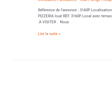
Référence de l’annonce : 3160P Localisa
PIZZERIA loué RÉF. 3160P Local avec terras
.A VISITER . Nous
Lire la suite »
LOCATION
LOCAL
ENTREPOT
Réf
:3129P