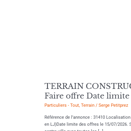
TERRAIN
CONSTRUCTIBLE
Situé
à
MAUZAC
.Superfice
parcelle
TERRAIN CONSTRUCTIB
530M²
LJ
Faire offre Date limit
Faire
Particuliers - Tout
,
Terrain
/
Serge Petitprez
offre
Date
Référence de l’annonce : 31410 Localisatio
limite
en LJ)Date limite des offres le 15/07/2026. S
le