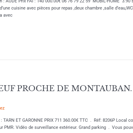
on : AUDE Prix FAI : 140 000.00€ 06 76 79 22 59 MOBIL-HOME 3.90 s
ne cuisine avec pièces pour repas ,deux chambre ,salle d’eau,WC
da avec
UF PROCHE DE MONTAUBAN. Pri
rez
on : TARN ET GARONNE PRIX 711 360.00€ TTC . Réf: 8206P Local com
eur PMR. Vidéo de surveillance extérieur. Grand parking . Vous pou