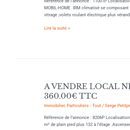
Référence de l’annonce : 11001P Localisati
MOBIL-HOME IRM climatisé se composant d’u
vitrage ,volets roulant électrique plus véran
Lire la suite »
A VENDRE LOCAL NE
A
VENDRE
360.00€ TTC
LOCAL
Immobilier
,
Particuliers - Tout
/
Serge Petitp
NEUF
PROCHE
Référence de l’annonce : 8206P Localisati
DE
m² de plain pied plus 132 à l’étage .Ascens
MONTAUBAN.