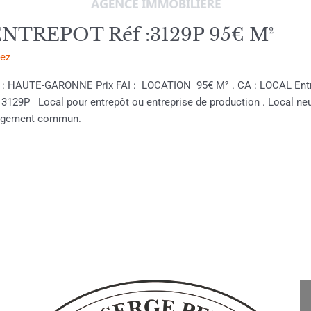
TREPOT Réf :3129P 95€ M²
rez
ion : HAUTE-GARONNE Prix FAI : LOCATION 95€ M² . CA : LOCAL 
P Local pour entrepôt ou entreprise de production . Local neuf a
chargement commun.