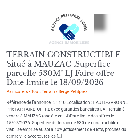
TERRAIN
CONSTRUCTIBLE
Situé
à
MAUZAC
.Superfice
TERRAIN CONSTRUCTIBLE
parcelle
Situé à MAUZAC .Superfice
530M²
LJ
parcelle 530M² LJ Faire offre
Faire
Date limite le 18/09/2026
offre
Date
Particuliers - Tout
,
Terrain
/
Serge Petitprez
limite
Référence de l’annonce : 31410 Localisation : HAUTE-GARONNE
le
Prix FAI : FAIRE OFFRE avec garanties bancaires CA : Terrain à
18/09/2026
vendre à MAUZAC (société en LJ)Date limite des offres le
15/07/2026. Superficie du terrain de 530 m² constructible et
viabilisé,emprise au sol à 40% ,lotissement de 4 lots, proches du
centre ville avec toutes les […]